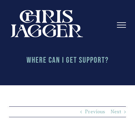
Skip
to
content
Where Can I Get Support?
Previous
Next