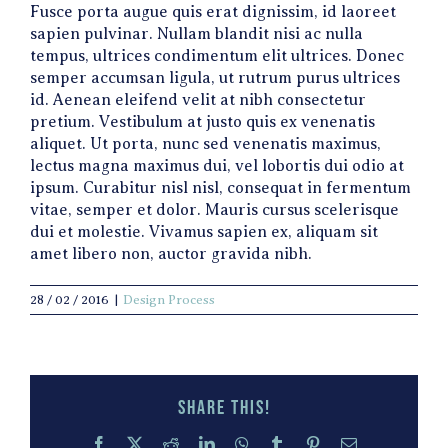
Fusce porta augue quis erat dignissim, id laoreet
sapien pulvinar. Nullam blandit nisi ac nulla
tempus, ultrices condimentum elit ultrices. Donec
semper accumsan ligula, ut rutrum purus ultrices
id. Aenean eleifend velit at nibh consectetur
pretium. Vestibulum at justo quis ex venenatis
aliquet. Ut porta, nunc sed venenatis maximus,
lectus magna maximus dui, vel lobortis dui odio at
ipsum. Curabitur nisl nisl, consequat in fermentum
vitae, semper et dolor. Mauris cursus scelerisque
dui et molestie. Vivamus sapien ex, aliquam sit
amet libero non, auctor gravida nibh.
28 / 02 / 2016
|
Design Process
Share this!
Facebook
X
Reddit
LinkedIn
WhatsApp
Tumblr
Pinterest
Email